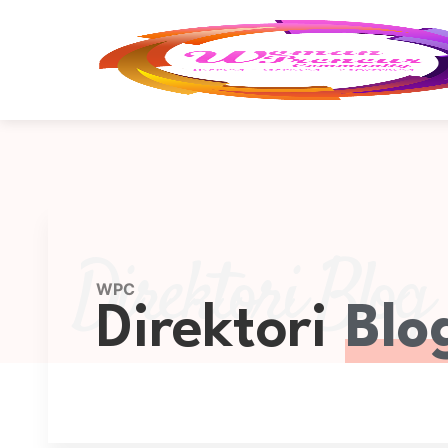
Direktori Blog
WPC
Direktori
Blo