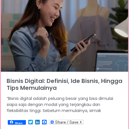
Bisnis Digital: Definisi, Ide Bisnis, Hingga
Tips Memulainya
“Bisnis digital adalah peluang besar yang bisa dimulai
siapa saja dengan modal yang terjangkau dan
fleksibilitas tinggi. Sebelum memulainya, simak
Twitter
LinkedIn
Facebook
Share